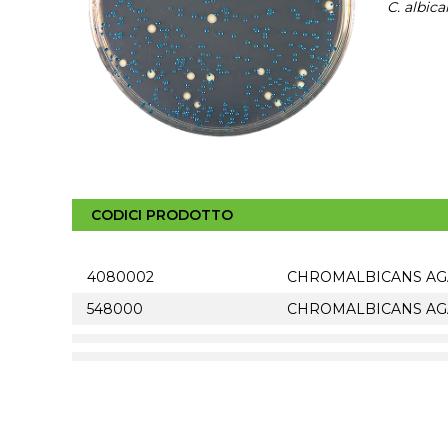
C. albica
CODICI PRODOTTO
4080002
CHROMALBICANS AGAR –
548000
CHROMALBICANS AGAR