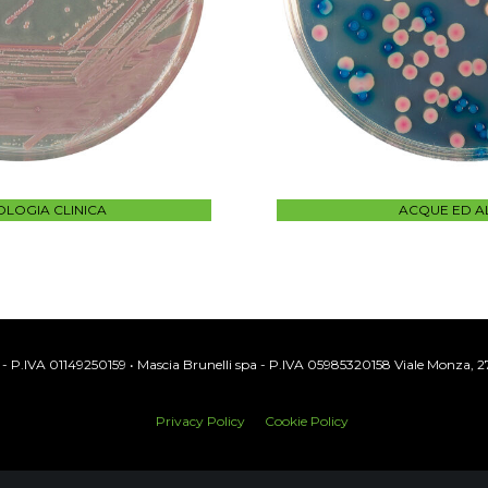
OLOGIA CLINICA
ACQUE ED AL
srl - P.IVA 01149250159 • Mascia Brunelli spa - P.IVA 05985320158 Viale Monza, 
Privacy Policy
Cookie Policy