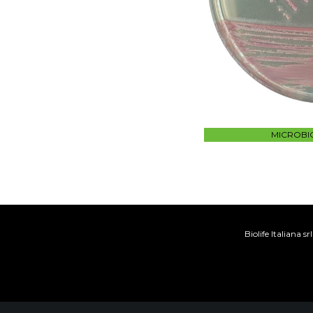
MICROBI
Biolife Italiana 